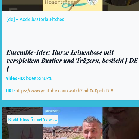
[de] - ModellMaterialPitches
Ensemble-Idee: Kurze Leinenhose mit
verspieltem Bustier und Trägern, bestickt [ DE
]
Video-ID:
b0eKpxhU7t8
URL:
https://www.youtube.com/watch?v=b0eKpxhU7t8
Kleid-Idee: Ãrmelfreies ...