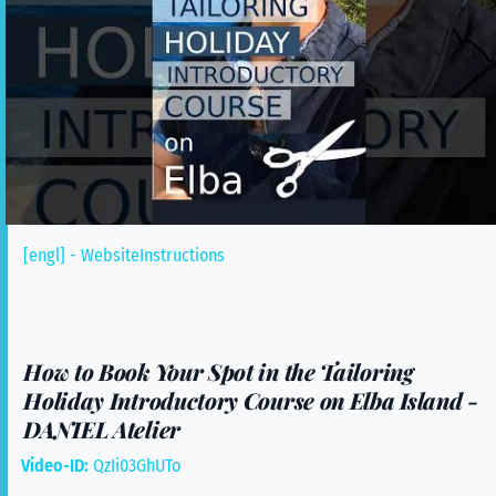
[engl] - WebsiteInstructions
How to Book Your Spot in the Tailoring
Holiday Introductory Course on Elba Island -
DANIEL Atelier
Video-ID:
QzIi03GhUTo