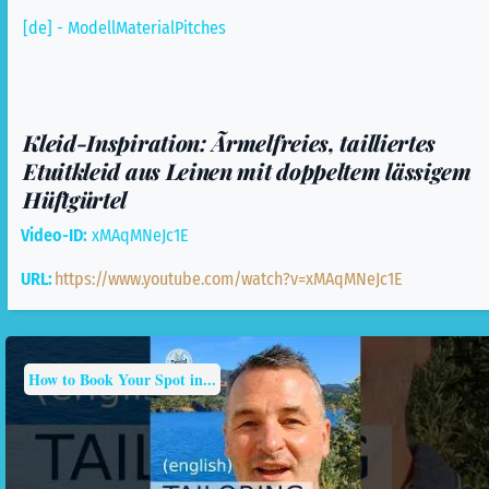
[de] - ModellMaterialPitches
Kleid-Inspiration: Ãrmelfreies, tailliertes
Etuitkleid aus Leinen mit doppeltem lässigem
Hüftgürtel
Video-ID:
xMAqMNeJc1E
URL:
https://www.youtube.com/watch?v=xMAqMNeJc1E
How to Book Your Spot in...