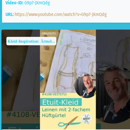
Video-ID:
G9p7-JXmQdg
URL:
https://www.youtube.com/watch?v=G9p7-JXmQdg
Kleid-Inspiration: Ãrmel...