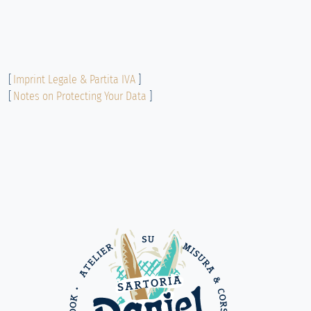
[
Imprint Legale & Partita IVA
]
[
Notes on Protecting Your Data
]