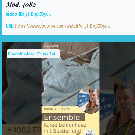
Mod. 4082
Video-ID:
gHBbjX53yuk
URL:
https://www.youtube.com/watch?v=gHBbjX53yuk
Ensemble-Idee: Kurze Lei...