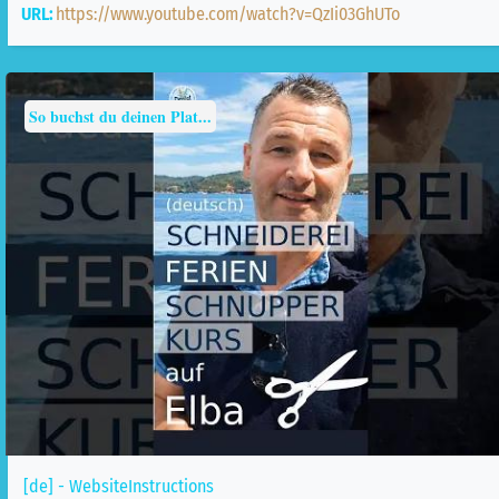
URL:
https://www.youtube.com/watch?v=QzIi03GhUTo
So buchst du deinen Plat...
[de] - WebsiteInstructions