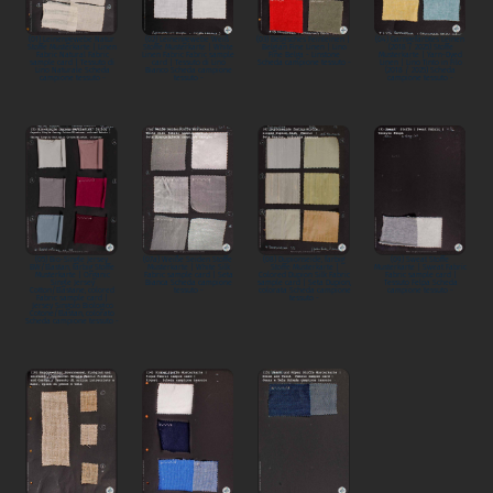
(01) Leinengewebe Natur
(02) Leinengewebe Weiß
(03) Belgisches Feinleinen |
(04) Garngefärbtes Leinen
Stoffe Musterkarte | Linen
Stoffe Musterkarte | White
Belgian Fine Linen | Lino
(2018 / 2025) Stoffe
Fabric Natural Fabric
Linen Fabric Fabric sample
Fine Belga - Linstone
Musterkarte | Yarn-Dyed
sample card | Tessuto di
card | Tessuto di Lino
Scheda campione tessuto -
Linen | Lino Tinto in Filo
Lino Naturale Scheda
Bianco Scheda campione
(2018 / 2025) Scheda
campione tessuto -
tessuto -
campione tessuto -
(05) Bio-Single Jersey
(07a) Weiße Seiden Stoffe
(08) Dupionseide, farbig
(09) Sweat Stoffe
BW/Elastan, farbig Stoffe
Musterkarte | White Silk
Stoffe Musterkarte |
Musterkarte | Sweat Fabric
Musterkarte | Organic
Fabric sample card | Seta
Colored Dupion Silk Fabric
Fabric sample card |
Single Jersey
Bianca Scheda campione
sample card | Seta Dupion,
Tessuto Felpa Scheda
Cotton/Elastane, colored
tessuto -
colorata Scheda campione
campione tessuto -
Fabric sample card |
tessuto -
Jersey Singolo Biologico
Cotone/Elastan, colorato
Scheda campione tessuto -