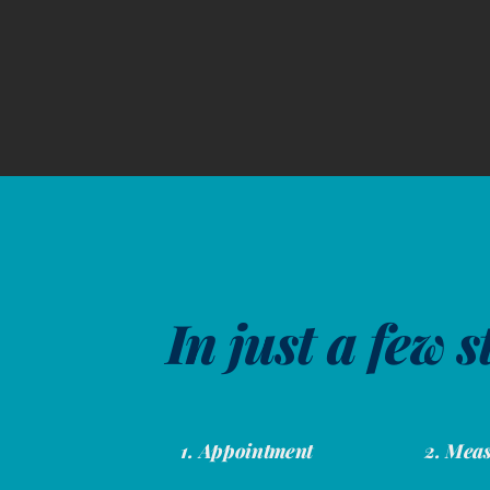
In just a few 
1. Appointment
2. Mea