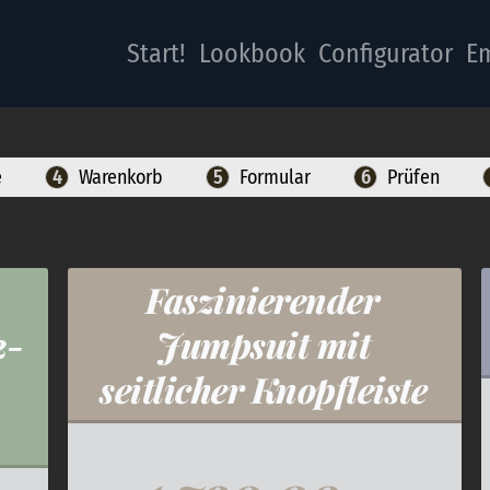
Start!
Lookbook
Configurator
Em
e
Warenkorb
Formular
Prüfen
Faszinierender
2-
Jumpsuit mit
seitlicher Knopfleiste