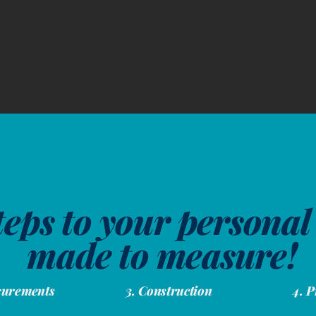
steps to your personal
made to measure!
surements
3. Construction
4. 