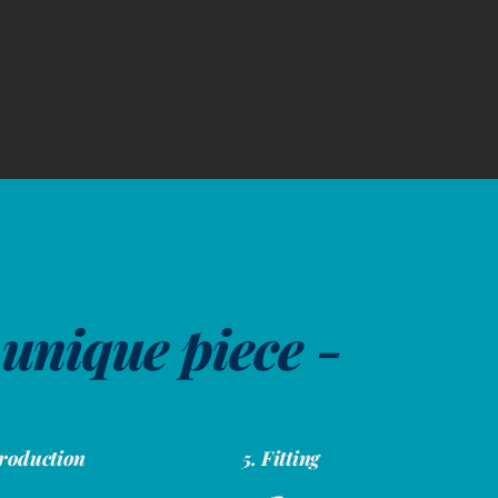
 unique piece -
Production
5. Fitting