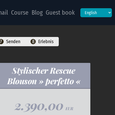
ail
Course
Blog
Guest book
Senden
Erlebnis
Stylischer Rescue
Blouson » perfetto «
2.390,00
EUR