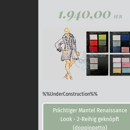
1.940,00
EUR
%%UnderConstruction%%
Prächtiger Mantel Renaissance
Look - 2-Reihig geknöpft
(doppiopetto)