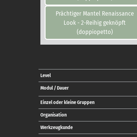
Prächtiger Mantel Renaissance
Look - 2-Reihig geknöpft
(doppiopetto)
Level
Modul / Dauer
Einzel oder kleine Gruppen
Organisation
Werkzeugkunde