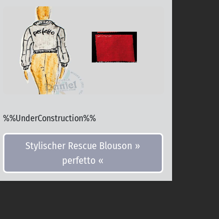
%%UnderConstruction%%
Stylischer Rescue Blouson »
perfetto «