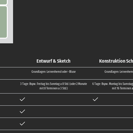
Entwurf & Sketch
Konstruktion Sch
Grundlagen: Leinenhemd oder -Bluse
Grundlagen: Leinenhem
3 Tage: Bspw. Freitag bis Sonntag a 8 Std. (oder 2 Monate
6 Tage: Bspw. Montag bis Samstag 
mit 8 Terminen a 3 Std.)
mit 16 Terminen a 