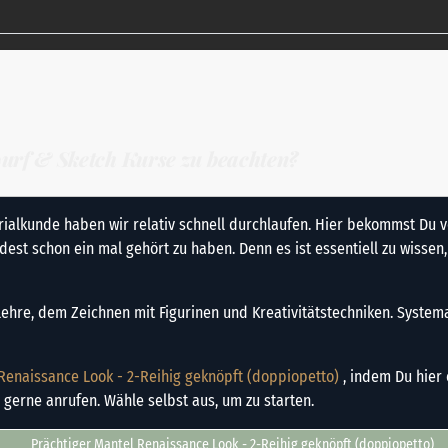
twurf & Sketch Kurse zu beachten?
ialkunde haben wir relativ schnell durchlaufen. Hier bekommst Du 
est schon ein mal gehört zu haben. Denn es ist essentiell zu wissen
ehre, dem Zeichnen mit Figurinen und Kreativitätstechniken. System
 Renaissance Look - 2-Reihig geknöpft (doppiopetto)
, indem Du hier 
 gerne anrufen. Wähle selbst aus, um zu starten.
Prächtiger Mantel Renaissance Look - 2-Reihig geknöpft (doppiopetto)