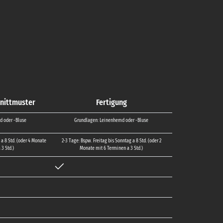
nittmuster
Fertigung
d oder -Bluse
Grundlagen: Leinenhemd oder -Bluse
a 8 Std. (oder 4 Monate
2-3 Tage: Bspw. Freitag bis Sonntag a 8 Std. (oder 2
3 Std.)
Monate mit 6 Terminen a 3 Std.)