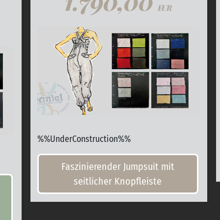
1.790,00
EUR
%%UnderConstruction%%
Faszinierender Jumpsuit mit
seitlicher Knopfleiste