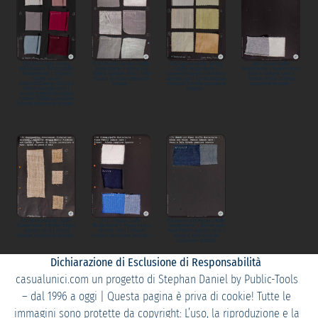
(05) Bio-Single Jersey
(07a) Weiße Seiden Stoffe
(08) Dupionseide, farbig
(09) Sweat Stoffe
BW/Elastan, farbig Stoffe
Musterkarte | White Silk
Stoffe Musterkarte |
Musterkarte | Sweat Fabric
Musterkarte | Organic
Fabric sample card | Seta
Colored Dupion Silk Fabric
Fabric sample card |
Single Jersey
Bianca Scheda campione
sample card | Seta Dupion,
Tessuto Felpa Scheda
Cotton/Elastane, colored
tessuto -
colorata Scheda campione
campione tessuto -
Fabric sample card |
tessuto -
Jersey Singolo Biologico
Cotone/Elastan, colorato
Scheda campione tessuto -
(10) Brennnessel Stoffe
(14) - Piquet Stoffe
(15) Jeans und Köper Stoffe
Musterkarte | Nettle Fabric
Musterkarte | Pique Fabric
Musterkarte | Denim and
sample card | Ortica
sample card | Piquet
Twill Fabric sample card |
Scheda campione tessuto -
Scheda campione tessuto -
Jeans e Tela Scheda
campione tessuto
Dichiarazione di Esclusione di Responsabilità
casualunici.com un progetto di Stephan Daniel by Public-Tools
– dal 1996 a oggi | Questa pagina è priva di cookie! Tutte le
immagini sono protette da copyright: L’uso, la riproduzione e la