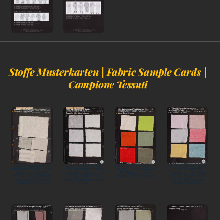
Stoffe Musterkarten | Fabric Sample Cards |
Campione Tessuti
(01) Leinengewebe Natur
(02) Leinengewebe Weiß
(03) Belgisches Feinleinen |
(04) Garngefärbtes Leinen
Stoffe Musterkarte | Linen
Stoffe Musterkarte | White
Belgian Fine Linen | Lino
(2018 / 2025) Stoffe
Fabric Natural Fabric
Linen Fabric Fabric sample
Fine Belga - Linstone
Musterkarte | Yarn-Dyed
sample card | Tessuto di
card | Tessuto di Lino
Scheda campione tessuto -
Linen | Lino Tinto in Filo
Lino Naturale Scheda
Bianco Scheda campione
(2018 / 2025) Scheda
campione tessuto -
tessuto -
campione tessuto -