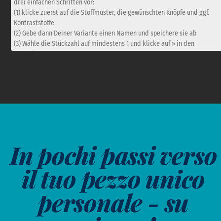
drei einfachen Schritten vor:
(1) klicke zuerst auf die Stoffmuster, die gewünschten Knöpfe und ggf.
Kontraststoffe
(2) Gebe dann Deiner Variante einen Namen und speichere sie ab
(3) Wähle die Stückzahl auf mindestens 1 und klicke auf » in den
Warenkorb «
Beachte auch die schönen Kunden-Bilder zu diesem schicken
Kleidungsstück in unserer Fotogalerie auf dieser Seite. Du kannst die
Bilder anklicken und vergrößern.
→ Bildergalerie ansehen
Mit diesem Super-Konfigurator erhältst Du lediglich eine grobe
In pochi passi verso
Visualisierung von Material-Kombinationen
• Weder Stoffmuster noch Knöpfe sind annähernd exakt maßstabgetreu
il tuo pezzo unico
• Bei der Anzahl der Knöpfe auf einer Knopfleiste richten wir uns nach
Knopfumfang und Deinen Längenmaßen (die Anzahl kann variieren)
personale - su
• Auf dieser Website findest Du Stoffkarten für weitere Inspiration.
Schreibe uns gerne eine Email.