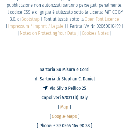
pubblicazione non autorizzati saranno perseguiti penalmente.
Il codice CSS e di griglia è utilizzato sotto la Licenza MIT CC BY
3.0. di
Bootstrap
| Font utilizzati sotto la
Open Font Licence
[
Impressum / Imprint / Legale
] [ Partita IVA Nr. 02060010499 ]
[
Notes on Protecting Your Data
] [
Cookies Notes
]
Sartoria Su Misura e Corsi
di Sartoria di Stephan C. Daniel
Via Silvio Pellico 25
Capoliveri 57031 (lI) Italy
[
Map
]
[
Google-Maps
]
[ Phone: + 39 0565 164 90 38 ]