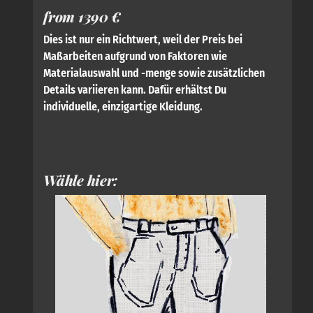
•
Musterkarte:
(1) Leinengewebe Natur Seite 2/3
(1) Leinengewebe Natur Seite 1/3
from 1390 €
Dies ist nur ein Richtwert, weil der Preis bei
Dein Konfigurator
Maßarbeiten aufgrund von Faktoren wie
Materialauswahl und -menge sowie zusätzlichen
Um Dir Dein Lieblingsstück auf dieser Seite zu kombinieren,
Details variieren kann. Dafür erhältst Du
gehe in drei einfachen Schritten vor:
individuelle, einzigartige Kleidung.
(1) klicke zuerst auf die Stoffmuster, die gewünschten Knöpfe
und ggf. Kontraststoffe
(2) Gebe dann Deiner Variante einen Namen und speichere sie
ab
(3) Wähle die Stückzahl auf mindestens 1 und klicke auf » in den
Wähle hier:
Warenkorb «