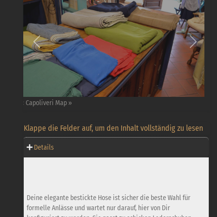
Vorherige
Nächst
« Capoliveri Map »
Klappe die Felder auf, um den Inhalt vollständig zu lesen
Details
Deine elegante bestickte Hose ist sicher die beste Wahl für
formelle Anlässe und wartet nur darauf, hier von Dir