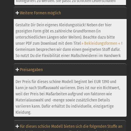
konfiguriert zu werden. Sie passt zu schicken Lederschuhen
ebenso, wie zu Boots oder Sneakern – je nach Materialauswahl
und Farbe.
Weitere Formen möglich
Gestalte Dir Dein eigenes Kleidungsstück! Neben der hier
Handstickerei:
Dieses Modell wird standardmäßig von Hand
gezeigten Form gibt es zahlreiche Grundformen (in
bestickt. D. h. die vorderen und rückwärtigen Taschen und die
unterschiedlichen Längen oder Weiten). Beachte dazu bitte
Passennaht, werden zusätzlich durch Handstickerei schön
unser PDF zum Download mit dem Titel
» Bekleidungsformen «
!
veredelt. Auf Wunsch ist dieses Modell auch ohne Stickerei
Gemeinsam besprechen wir dann einen geeigneten Stoff dafür.
möglich.
So nutzt Du die Flexibilität einer Maßschneiderei im Handwerk
voll aus, und Dein neues Kleidungsstück passt später optimal –
Weitere Hosen-Grundformen möglich:
Neben dieser Hose gibt
egal ob bei privaten oder formellen Anlässen.
es noch zahlreiche Hosen-Grundformen in unterschiedlichen
Preisangaben
Schnitten und Designs. (Entwürfe dafür gerne auf Anfrage. Da
wir hier nicht alles erdenklich mögliche abbilden können, lasse
Der Preis für dieses schöne Modell beginnt bei EUR 1390 und
dich dazu bitte durch unser PDF mit dem Titel
kann je nach Stoffauswahl variieren. Dies ist nur ein Richtwert,
Bekleidungsformen inspirieren)! Auf diese Weise nutzt Du die
weil der Preis bei Maßarbeiten aufgrund von Faktoren wie
Flexibilität einer Maßschneiderei und Deine neue Hose passt
Materialauswahl und -menge sowie zusätzlichen Details
optimal zu Deinem Anlass – egal ob bei privaten oder formellen
variieren kann. Dafür erhältst Du individuelle, einzigartige
Anlässen.
Kleidung.
Mit unserem » Hosen-Konfigurator « kannst Du schon vorab den
Für dieses schicke Modell bieten sich die folgenden Stoffe an
Stoff wählen und die weiteren Materialien individuell nach