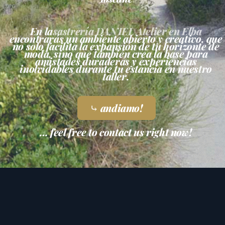
En la
sastrería DANIEL Atelier en Elba
encontrarás un ambiente abierto y creativo, que
no solo facilita la expansión de tu horizonte de
moda, sino que también crea la base para
amistades duraderas y experiencias
inolvidables durante tu estancia en nuestro
taller.
⤷ andiamo!
… feel free to contact us right now!