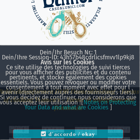
Dein/Ihr Besuch Nr.: 1
Dein/Ihre Session-ID: 43h57b48cdrlicsfmvv1lp9kj8
Avis sur les Cookies
Ce site utilise des technologies de suivi tierces
pour vous afficher des publicités et du contenu
pertinents, et stocke également des cookies
essentiels. Vous pouvez révoquer ou modifier votre
consentement à tout moment avec effet pour l
Bekleidungsformen DOB Damenkleidung - Forms
avenir (directement auprès des fournisseurs tiers).
Si vous décidez de continuer, nous considérons que
of clothing Women‘s - Forme di abbigliamento
vous acceptez leur utilisation !
[
Notes on Protecting
femminile
Your Data and what are Cookies
]
d'accordo / okay