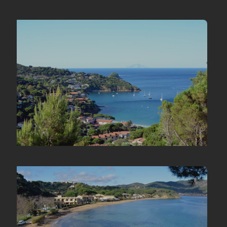
«Sartoria Su Misura Capoliveri Inaugurazione - Einweihung:
Maßgeschneiderei in Capoliveri Insel Elba Toskana Italien (Porto
Azzurro, Portoferraio) Inauguration: Bespoken Tailoring in
Capoliveri, Porto Azzurro, Portoferraio Elba Toscani Italy »
«Baia di Morcone: un angolo di paradiso vicino alla sartoria di
Capoliveri»