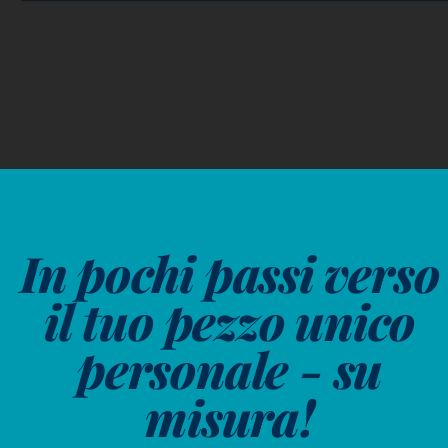
In pochi passi verso
il tuo pezzo unico
personale - su
misura!