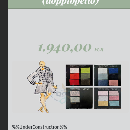
1.940,00
EUR
%%UnderConstruction%%