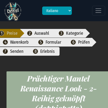
Die URL enthält nicht 'lp-shop'.
it
Preise
Auswahl
Kategorie
Warenkorb
Formular
Prüfen
Senden
Erlebnis
Prächtiger Mantel
Renaissance Look - 2-
Reihig geknöpft
(doppiopetto)