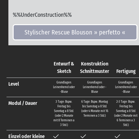
%%UnderConstruction%%
Stylischer Rescue Blouson » perfetto «
Entwurf &
Konstruktion
Sketch
Schnittmuster
Fertigung
Grundlagen:
Grundlagen:
Grundlagen:
Level
Leinenhemd oder
Leinenhemd oder -
Leinenhemd oder
-Bluse
Bluse
-Bluse
3 Tage: Bspw.
6 Tage: Bspw. Montag
2-3 Tage: Bspw.
Modul / Dauer
Freitag bis
bis Samstag a 8 Std.
Freitag bis
Sonntag a 8 Std.
(oder 4 Monate mit 16
Sonntag a 8 Std.
(oder 2 Monate
Terminen a 3 Std.)
(oder 2 Monate mit
mit 8 Terminen a
6 Terminen a 3
3 Std.)
Std.)
Einzel oder kleine