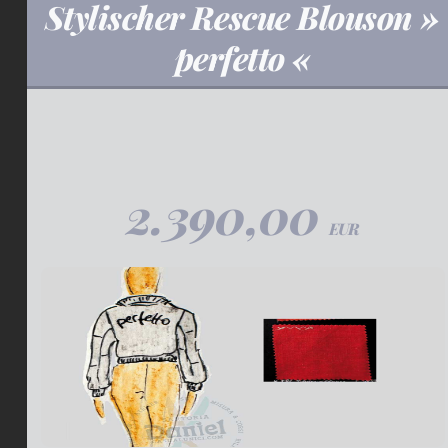
Stylischer Rescue Blouson »
perfetto «
2.390,00
EUR