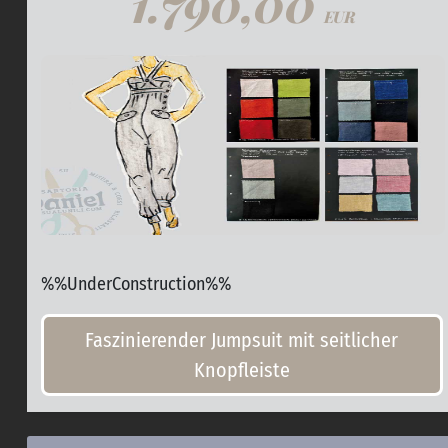
1.790,00
EUR
%%UnderConstruction%%
Faszinierender Jumpsuit mit seitlicher
Knopfleiste