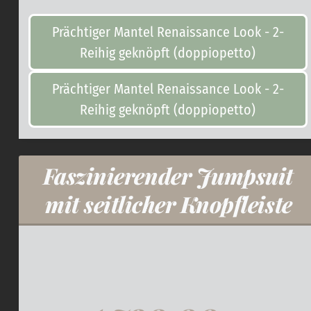
Prächtiger Mantel Renaissance Look - 2-
Reihig geknöpft (doppiopetto)
Prächtiger Mantel Renaissance Look - 2-
Reihig geknöpft (doppiopetto)
Faszinierender Jumpsuit
mit seitlicher Knopfleiste