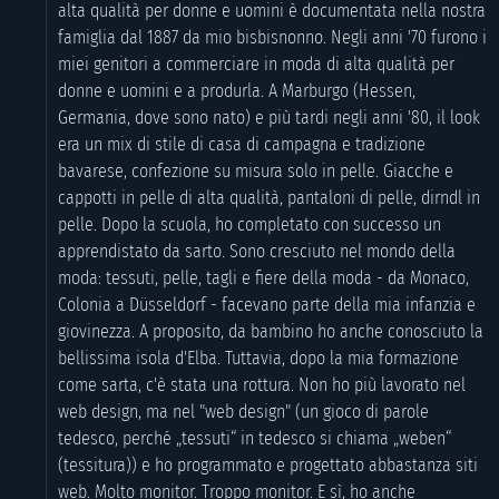
alta qualità per donne e uomini è documentata nella nostra
famiglia dal 1887 da mio bisbisnonno. Negli anni '70 furono i
miei genitori a commerciare in moda di alta qualità per
donne e uomini e a produrla. A Marburgo (Hessen,
Germania, dove sono nato) e più tardi negli anni '80, il look
era un mix di stile di casa di campagna e tradizione
bavarese, confezione su misura solo in pelle. Giacche e
cappotti in pelle di alta qualità, pantaloni di pelle, dirndl in
pelle. Dopo la scuola, ho completato con successo un
apprendistato da sarto. Sono cresciuto nel mondo della
moda: tessuti, pelle, tagli e fiere della moda - da Monaco,
Colonia a Düsseldorf - facevano parte della mia infanzia e
giovinezza. A proposito, da bambino ho anche conosciuto la
bellissima isola d'Elba. Tuttavia, dopo la mia formazione
come sarta, c'è stata una rottura. Non ho più lavorato nel
web design, ma nel "web design" (un gioco di parole
tedesco, perché „tessuti“ in tedesco si chiama „weben“
(tessitura)) e ho programmato e progettato abbastanza siti
web. Molto monitor. Troppo monitor. E sì, ho anche