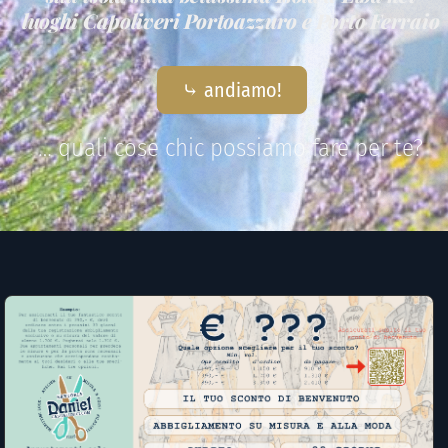
luoghi Capoliveri Portoazzuro e Porto Ferraio
⤷ andiamo!
… quali cose chic possiamo fare per te?