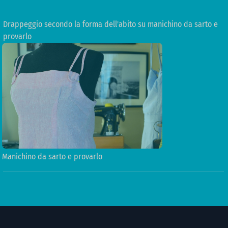
Drappeggio secondo la forma dell'abito su manichino da sarto e
provarlo
Manichino da sarto e provarlo