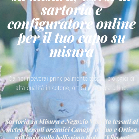
sartoria e
configuratore online
per il tuo capo su
misura
Da noi riceverai principalmente tessuti biologici di
alta qualità in cotone, ortica e canapa o lino.
Sartoria su Misura e Negozio Vendita tessuti al
metro Tessuti organici Canapa o Lino e Ortica
sull’isola sulla bellissima Isola d’Elba nei