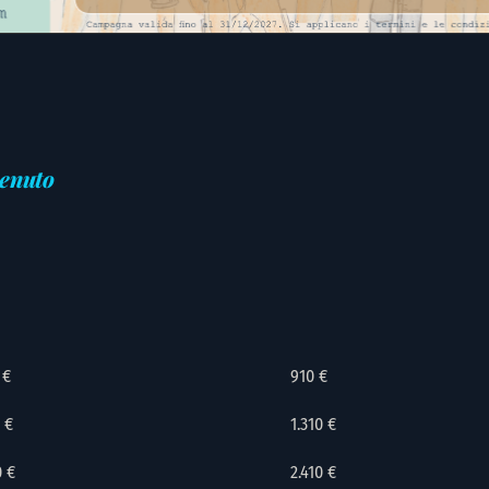
venuto
 €
910 €
 €
1.310 €
0 €
2.410 €