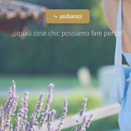
⤷ andiamo!
… quali cose chic possiamo fare per te?