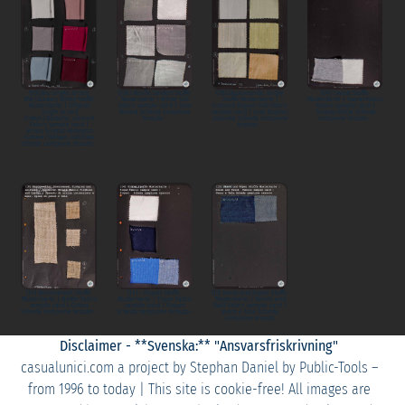
(05) Bio-Single Jersey
(07a) Weiße Seiden Stoffe
(08) Dupionseide, farbig
(09) Sweat Stoffe
BW/Elastan, farbig Stoffe
Musterkarte | White Silk
Stoffe Musterkarte |
Musterkarte | Sweat Fabric
Musterkarte | Organic
Fabric sample card | Seta
Colored Dupion Silk Fabric
Fabric sample card |
Single Jersey
Bianca Scheda campione
sample card | Seta Dupion,
Tessuto Felpa Scheda
Cotton/Elastane, colored
tessuto -
colorata Scheda campione
campione tessuto -
Fabric sample card |
tessuto -
Jersey Singolo Biologico
Cotone/Elastan, colorato
Scheda campione tessuto -
(10) Brennnessel Stoffe
(14) - Piquet Stoffe
(15) Jeans und Köper Stoffe
Musterkarte | Nettle Fabric
Musterkarte | Pique Fabric
Musterkarte | Denim and
sample card | Ortica
sample card | Piquet
Twill Fabric sample card |
Scheda campione tessuto -
Scheda campione tessuto -
Jeans e Tela Scheda
campione tessuto
Disclaimer - **Svenska:** "Ansvarsfriskrivning"
casualunici.com a project by Stephan Daniel by Public-Tools –
from 1996 to today | This site is cookie-free! All images are