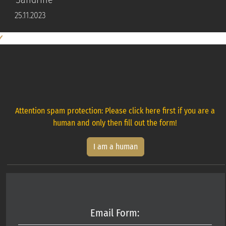
25.11.2023
✓
Attention spam protection: Please click here first if you are a
human and only then fill out the form!
I am a human
Email Form: