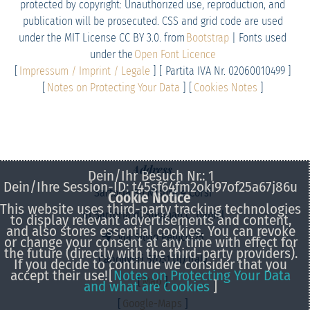
protected by copyright: Unauthorized use, reproduction, and
publication will be prosecuted. CSS and grid code are used
under the MIT License CC BY 3.0. from
Bootstrap
| Fonts used
under the
Open Font Licence
[
Impressum / Imprint / Legale
] [ Partita IVA Nr. 02060010499 ]
[
Notes on Protecting Your Data
] [
Cookies Notes
]
Address
Dein/Ihr Besuch Nr.: 1
Dein/Ihre Session-ID: t45sf64fm2oki97of25a67j86u
Sartoria Su Misura e Corsi
Cookie Notice
This website uses third-party tracking technologies
di Sartoria di Stephan C. Daniel
to display relevant advertisements and content,
and also stores essential cookies. You can revoke
Via Silvio Pellico 25
or change your consent at any time with effect for
the future (directly with the third-party providers).
Capoliveri 57031 (lI) Italy
If you decide to continue we consider that you
accept their use!
[
Notes on Protecting Your Data
[
Map
]
and what are Cookies
]
[
Google-Maps
]