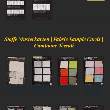
Stoffe Musterkarten | Fabric Sample Cards |
Campione Tessuti
(01) Leinengewebe Natur
(02) Leinengewebe Weiß
(03) Belgisches Feinleinen |
(04) Garngefärbtes Leinen
Stoffe Musterkarte | Linen
Stoffe Musterkarte | White
Belgian Fine Linen | Lino
(2018 / 2025) Stoffe
Fabric Natural Fabric
Linen Fabric Fabric sample
Fine Belga - Linstone
Musterkarte | Yarn-Dyed
sample card | Tessuto di
card | Tessuto di Lino
Scheda campione tessuto -
Linen | Lino Tinto in Filo
Lino Naturale Scheda
Bianco Scheda campione
(2018 / 2025) Scheda
campione tessuto -
tessuto -
campione tessuto -