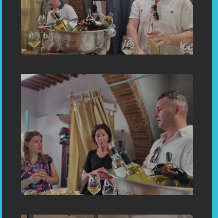
«Inauguration: Bespoken Tailoring in Capoliveri, Porto Azzurro,
Portoferraio Elba Toscani Italy Einweihung: Maßgeschneiderei
in Capoliveri Insel Elba Toskana Italien (Porto Azzurro,
Portoferraio)»
«Einweihung: Maßgeschneiderei in Capoliveri Insel Elba