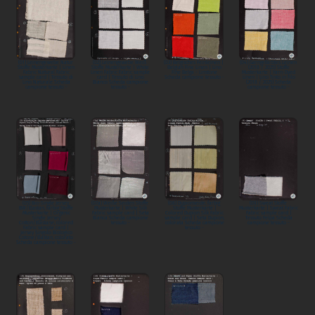
(01) Leinengewebe Natur
(02) Leinengewebe Weiß
(03) Belgisches Feinleinen |
(04) Garngefärbtes Leinen
Stoffe Musterkarte | Linen
Stoffe Musterkarte | White
Belgian Fine Linen | Lino
(2018 / 2025) Stoffe
Fabric Natural Fabric
Linen Fabric Fabric sample
Fine Belga - Linstone
Musterkarte | Yarn-Dyed
sample card | Tessuto di
card | Tessuto di Lino
Scheda campione tessuto -
Linen | Lino Tinto in Filo
Lino Naturale Scheda
Bianco Scheda campione
(2018 / 2025) Scheda
campione tessuto -
tessuto -
campione tessuto -
(05) Bio-Single Jersey
(07a) Weiße Seiden Stoffe
(08) Dupionseide, farbig
(09) Sweat Stoffe
BW/Elastan, farbig Stoffe
Musterkarte | White Silk
Stoffe Musterkarte |
Musterkarte | Sweat Fabric
Musterkarte | Organic
Fabric sample card | Seta
Colored Dupion Silk Fabric
Fabric sample card |
Single Jersey
Bianca Scheda campione
sample card | Seta Dupion,
Tessuto Felpa Scheda
Cotton/Elastane, colored
tessuto -
colorata Scheda campione
campione tessuto -
Fabric sample card |
tessuto -
Jersey Singolo Biologico
Cotone/Elastan, colorato
Scheda campione tessuto -