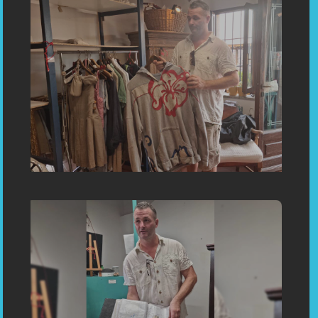
Toskana Italien (Porto Azzurro, Portoferraio) - Inauguration:
Bespoken Tailoring in Capoliveri, Porto Azzurro, Portoferraio
Elba Toscani Italy »
«Einweihung: Maßgeschneiderei in Capoliveri Insel Elba
Toskana Italien (Porto Azzurro, Portoferraio
https://casualunici.com/»