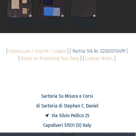
(10) Brennnessel Stoffe
(14) - Piquet Stoffe
(15) Jeans und Köper Stoffe
Musterkarte | Nettle Fabric
Musterkarte | Pique Fabric
Musterkarte | Denim and
sample card | Ortica
sample card | Piquet
Twill Fabric sample card |
Scheda campione tessuto -
Scheda campione tessuto -
Jeans e Tela Scheda
campione tessuto
[
Impressum / Imprint / Legale
] [ Partita IVA Nr. 02060010499 ]
[
Notes on Protecting Your Data
] [
Cookies Notes
]
Sartoria Su Misura e Corsi
di Sartoria di Stephan C. Daniel
Via Silvio Pellico 25
Capoliveri 57031 (lI) Italy
[
Map
]