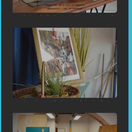
«Macchinada Cucire (funziona, ma è solo un oggettodecorativo
- non in vendita) Sartoria Su Misura Capoliveri Inaugurazione»
«Sartoria Su Misura Capoliveri Inaugurazione - Einweihung:
Maßgeschneiderei in Capoliveri Insel Elba Toskana Italien
(Porto Azzurro, Portoferraio) Inauguration: Bespoken Tailoring
in Capoliveri, Porto Azzurro, Portoferraio Elba Toscani Italy »