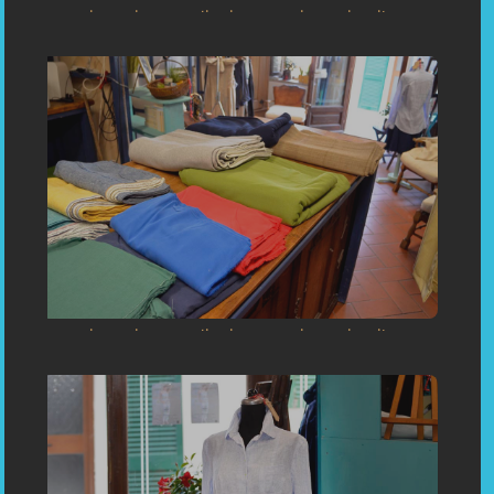
«Sartoria Su Misura Capoliveri Inaugurazione - Einweihung:
Maßgeschneiderei in Capoliveri Insel Elba Toskana Italien
(Porto Azzurro, Portoferraio) Inauguration: Bespoken Tailoring
in Capoliveri, Porto Azzurro, Portoferraio Elba Toscani Italy »
«Sartoria Su Misura Capoliveri Inaugurazione - Einweihung:
Maßgeschneiderei in Capoliveri Insel Elba Toskana Italien
(Porto Azzurro, Portoferraio) Inauguration: Bespoken Tailoring
in Capoliveri, Porto Azzurro, Portoferraio Elba Toscani Italy »