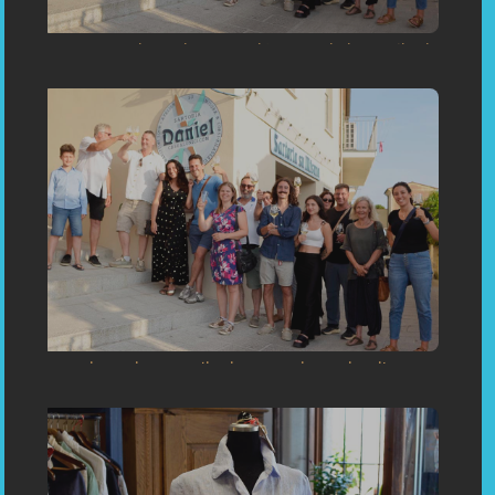
«DANIEL Sartoria Su Misura e Corsi ha aperto ieri a Capoliveri
Una celebrazione di apertura riuscita caratterizzata da
un’atmosfera entusiasta: “La collezione Rilassate e il vino
Frizzante”!»
«Sartoria Su Misura Capoliveri Inaugurazione - Einweihung:
Maßgeschneiderei in Capoliveri Insel Elba Toskana Italien
(Porto Azzurro, Portoferraio) Inauguration: Bespoken Tailoring
in Capoliveri, Porto Azzurro, Portoferraio Elba Toscani Italy »