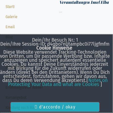
Veranstaltungen Insel Elba
Start!
...
Galerie
Email
Blog
Dein/Ihr Besuch Nr.: 1
Dein/Ihre Session-ID: d4qho7nljtampbc0i77ljgfmfm
Gästebuch
Cookie Hinweise
Diese Website verwendet Tracking-Technologien
von Dritten, um Dir passende Werbung bzw. Inhalte
Impressum
anzuzeigen und speichert außerdem essentielle
Cookies. Du kannst Deine Einverständnis jederzeit
Datenschutz
mit Wirkung für die Zukunft widerrufen oder
ändern (direkt bei den Drittanietern). Wenn Du Dich
entscheidest, fortzufahren, gehen wir davon aus,
Cookie Hinweise
dass Du deren Verwendung akzeptierst.
[
Notes on
Protecting Your Data and what are Cookies
]
Eröffnungsfeier Atelier
Kursangebot
d'accordo / okay
Kleidung nach Maß